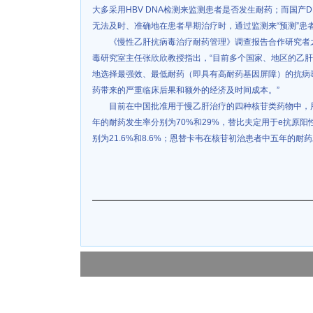
大多采用HBV DNA检测来监测患者是否发生耐药；而国产
无法及时、准确地在患者早期治疗时，通过监测来“预测”患
《慢性乙肝抗病毒治疗耐药管理》调查报告合作研究者
毒研究室主任张欣欣教授指出，“目前多个国家、地区的乙
地选择最强效、最低耐药（即具有高耐药基因屏障）的抗病
药带来的严重临床后果和额外的经济及时间成本。”
目前在中国批准用于慢乙肝治疗的四种核苷类药物中，
年的耐药发生率分别为70%和29%，替比夫定用于e抗原
别为21.6%和8.6%；恩替卡韦在核苷初治患者中五年的耐药