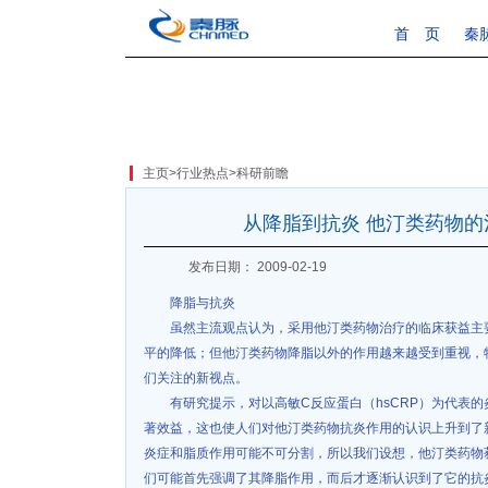
首 页
秦
主页
>
行业热点
>
科研前瞻
从降脂到抗炎 他汀类药物
发布日期： 2009-02-19
降脂与抗炎
虽然主流观点认为，采用他汀类药物治疗的临床获益主要
平的降低；但他汀类药物降脂以外的作用越来越受到重视，
们关注的新视点。
有研究提示，对以高敏C反应蛋白（hsCRP）为代表
著效益，这也使人们对他汀类药物抗炎作用的认识上升到了
炎症和脂质作用可能不可分割，所以我们设想，他汀类药物
们可能首先强调了其降脂作用，而后才逐渐认识到了它的抗