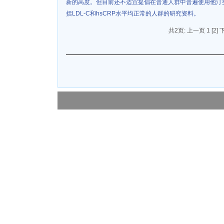
新的高度。但目前还不适宜提倡在普通人群中普遍使用他汀
括LDL-C和hsCRP水平均正常的人群的研究资料。
共2页: 上一页 1
[2]