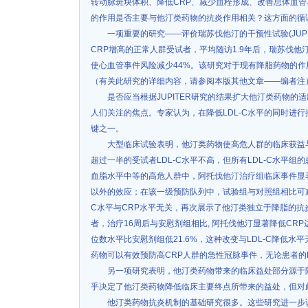
转动脉斑块体积、降低CRP、减少血栓形成、改善总体血
的作用是否主要与他汀类药物的抗炎作用相关？这方面的循
一项重要的研究——评价瑞苏伐他汀的干预性试验(JUPIT
CRP增高的正常人群受试者，平均随访1.9年后，瑞苏伐他汀使L
使心血管事件风险减少44%。该研究对于现有降脂药物的
（有关此研究的详细内容，请参阅本版其他文章——编者注
是否应当根据JUPITER研究的结果扩大他汀类药物的
人们关注的焦点。专家认为，在降低LDL-C水平的同时进
键之一。
大型临床试验表明，他汀类药物使高危人群的临床获益与
超过一半的受试者LDL-C水平不高，但所有LDL-C水平
血脂水平中等的高危人群中，阿托伐他汀治疗组临床事件显
以外的效应；在该一级预防队列中，试验组与对照组相比可减少C
C水平与CRP水平无关，再次展示了他汀类独立于降脂的抗炎效
者，治疗16周后与安慰剂组相比, 阿托伐他汀显著降低CRP
位数水平比安慰剂组低21.6%，这种改变与LDL-C降低
药物可以有效预防高CRP人群的急性冠脉事件，无论患者的LD
另一项研究表明，他汀类药物带来的临床益处部分源于降
乎决定了他汀类药物降低临床主要终点所带来的益处，但对
他汀类药物抗炎机制的基础研究很多。这些研究进一步