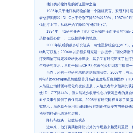
他汀类药物降脂的循证医学之路
1986年关于他汀类药物的第一个随机双盲、安慰剂对
者总胆固醇和LDL-C水平分别下降32%和39%，1987年
伐他汀上市，从此开始了降脂的“他汀时代”。
1994年，4S研究开创了他汀类药物严谨而漫长的“循
药物在冠心病一、二级预防中的地位。
2000年以后的很多研究证实，急性冠脉综合征(ACS
物均可获益；2004年以后很多研究进一步提示，“强化降脂
汀类药物可稳定和逆转粥样斑块。其后又有研究证实了他汀类
年有研究显示，早期干预hsCRP为代表的炎症因素可取得
当然，还有一些研究未能达到预期获益。2007年，有三
抑制剂torcetrapib虽然能显著升高高密度脂蛋白胆固醇（H
未能阻止动脉粥样硬化病变的进展，未给患者带来预期的获
使LDL-C下降44%，但未能减少收缩性心力衰竭患者的复
血相关事件降低了再住院率。2008年有研究同样显示了降
究显示，虽然联合应用胆固醇吸收抑制剂依折麦布与辛伐他汀
动脉粥样硬化斑块的进展。
降脂与抗炎，获益新视点
近年来，他汀类药物降脂以外的作用越来越受到重视，