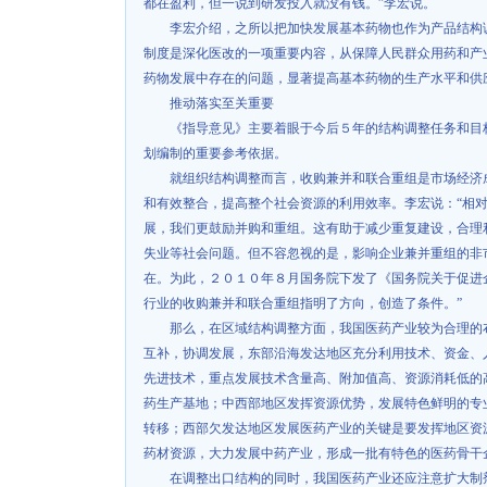
都在盈利，但一说到研发投入就没有钱。”李宏说。
李宏介绍，之所以把加快发展基本药物也作为产品结构
制度是深化医改的一项重要内容，从保障人民群众用药和产
药物发展中存在的问题，显著提高基本药物的生产水平和供
推动落实至关重要
《指导意见》主要着眼于今后５年的结构调整任务和目
划编制的重要参考依据。
就组织结构调整而言，收购兼并和联合重组是市场经济
和有效整合，提高整个社会资源的利用效率。李宏说：“相
展，我们更鼓励并购和重组。这有助于减少重复建设，合理
失业等社会问题。但不容忽视的是，影响企业兼并重组的非
在。为此，２０１０年８月国务院下发了《国务院关于促进
行业的收购兼并和联合重组指明了方向，创造了条件。”
那么，在区域结构调整方面，我国医药产业较为合理的
互补，协调发展，东部沿海发达地区充分利用技术、资金、
先进技术，重点发展技术含量高、附加值高、资源消耗低的
药生产基地；中西部地区发挥资源优势，发展特色鲜明的专
转移；西部欠发达地区发展医药产业的关键是要发挥地区资
药材资源，大力发展中药产业，形成一批有特色的医药骨干
在调整出口结构的同时，我国医药产业还应注意扩大制