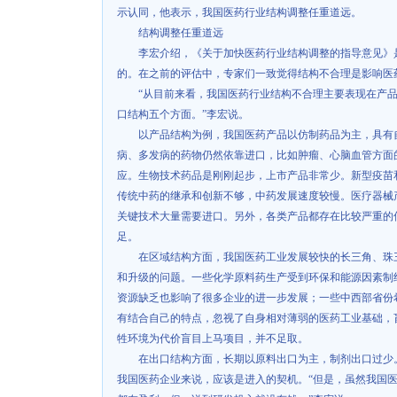
示认同，他表示，我国医药行业结构调整任重道远。
结构调整任重道远
李宏介绍，《关于加快医药行业结构调整的指导意见》
的。在之前的评估中，专家们一致觉得结构不合理是影响医
“从目前来看，我国医药行业结构不合理主要表现在产
口结构五个方面。”李宏说。
以产品结构为例，我国医药产品以仿制药品为主，具有
病、多发病的药物仍然依靠进口，比如肿瘤、心脑血管方面
应。生物技术药品是刚刚起步，上市产品非常少。新型疫苗
传统中药的继承和创新不够，中药发展速度较慢。医疗器械
关键技术大量需要进口。另外，各类产品都存在比较严重的
足。
在区域结构方面，我国医药工业发展较快的长三角、珠
和升级的问题。一些化学原料药生产受到环保和能源因素制
资源缺乏也影响了很多企业的进一步发展；一些中西部省份
有结合自己的特点，忽视了自身相对薄弱的医药工业基础，
牲环境为代价盲目上马项目，并不足取。
在出口结构方面，长期以原料出口为主，制剂出口过少
我国医药企业来说，应该是进入的契机。“但是，虽然我国