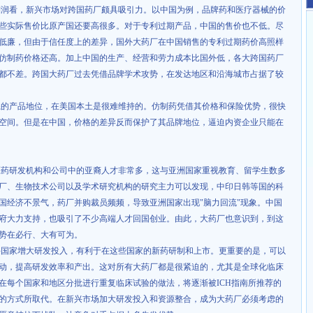
利润看，新兴市场对跨国药厂颇具吸引力。以中国为例，品牌药和医疗器械的价
些实际售价比原产国还要高很多。对于专利过期产品，中国的售价也不低。尽
低廉，但由于信任度上的差异，国外大药厂在中国销售的专利过期药价高照样
仿制药价格还高。加上中国的生产、经营和劳力成本比国外低，各大跨国药厂
都不差。跨国大药厂过去凭借品牌学术攻势，在发达地区和沿海城市占据了较
系的产品地位，在美国本土是很难维持的。仿制药凭借其价格和保险优势，很快
空间。但是在中国，价格的差异反而保护了其品牌地位，逼迫内资企业只能在
医药研发机构和公司中的亚裔人才非常多，这与亚洲国家重视教育、留学生数多
厂、生物技术公司以及学术研究机构的研究主力可以发现，中印日韩等国的科
国经济不景气，药厂并购裁员频频，导致亚洲国家出现
"
脑力回流
"
现象。中国
府大力支持，也吸引了不少高端人才回国创业。由此，大药厂也意识到，到这
势在必行、大有可为。
兴国家增大研发投入，有利于在这些国家的新药研制和上市。更重要的是，可以
动，提高研发效率和产出。这对所有大药厂都是很紧迫的，尤其是全球化临床
在每个国家和地区分批进行重复临床试验的做法，将逐渐被
ICH
指南所推荐的
的方式所取代。在新兴市场加大研发投入和资源整合，成为大药厂必须考虑的