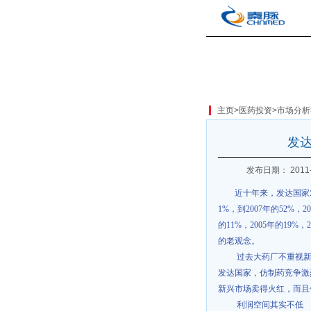
主页
>
医药投资
>
市场分析
发
发布日期： 2011-
近十年来，发达国家
1%
，到
2007
年的
52%
，
20
的
11%
，
2005
年的
19%
，
2
的老观念。
过去大药厂不重视
发达国家，仿制药竞争激
新兴市场卖得火红，而且
利润空间其实不低