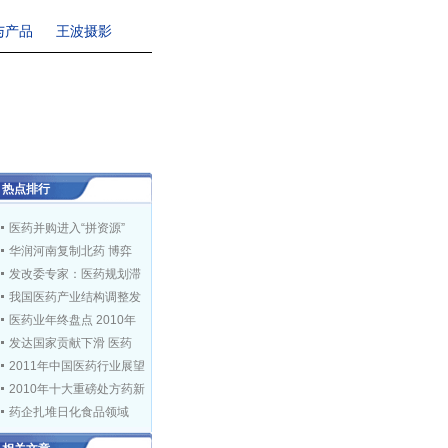
与产品
王波摄影
热点排行
医药并购进入“拼资源”
华润河南复制北药 博弈
发改委专家：医药规划滞
我国医药产业结构调整发
医药业年终盘点 2010年
发达国家贡献下滑 医药
2011年中国医药行业展望
2010年十大重磅处方药新
药企扎堆日化食品领域
投资界：仿制药仍有大机