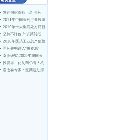
相关文章
发达国家贡献下滑 医药
2011年中国医药行业展望
2010年十大重磅处方药新
坚持不降价 外资药转战
2010年医药工业总产值预
医药并购进入“拼资源”
秦脉研究:2009年我国医
投资界：仿制药仍有大机
发改委专家：医药规划滞
跨国药企年会爆棚 背后