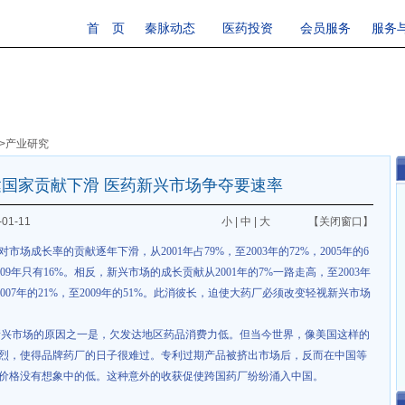
首 页
秦脉动态
医药投资
会员服务
服务
>
产业研究
达国家贡献下滑 医药新兴市场争夺要速率
01-11
小
|
中
|
大
【关闭窗口】
对市场成长率的贡献逐年下滑，从
2001
年占
79%
，至
2003
年的
72%
，
2005
年的
6
09
年只有
16%
。相反，新兴市场的成长贡献从
2001
年的
7%
一路走高，至
2003
年
007
年的
21%
，至
2009
年的
51%
。此消彼长，迫使大药厂必须改变轻视新兴市场
新兴市场的原因之一是，欠发达地区药品消费力低。但当今世界，像美国这样的
烈，使得品牌药厂的日子很难过。专利过期产品被挤出市场后，反而在中国等
价格没有想象中的低。这种意外的收获促使跨国药厂纷纷涌入中国。