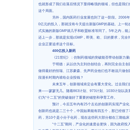
也就形成了我们在落后情况下显得略强的领域，但也是我们
这个局面。
另外，国内医药行业发展也到了这一阶段。2006年前
0亿元的投入，那就没有今天提出新版GMP的基础。上一轮
式实施的新版GMP就几乎和欧盟标准等同了。5年之内，能
还上一步，那就是实现cGMP，即美、欧、日的要求，完全
企业正要追求这个目标。
400亿投入新药
《21世纪》：仿制药领域的突破能否带动创新力量
于明德：从以仿为主到仿创结合，再到完全自主创新
做得最好的恒瑞、江苏豪森、先声药业他们也不敢说只做创
段漫长时期内谁给企业投钱？
未来五年，创新领域肯定会有重大变化。过去我们拥
来——寥寥无几。随着863计划、973计划、1030计划
们为“十二五”的突破做好了重要的铺垫和孕育工作。
预计，今后五年内有25个左右的创新药实现产业化，
创新药也就是二三十个，中国如果能有四五个，那已经很了不
药，另10个是小分子化药，现在这些药大部分都在三期临
“十二五”期间，产业化的速度会更快，因为政府投