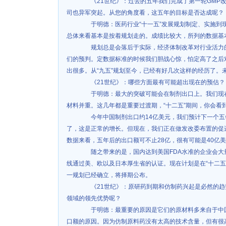
《21世纪》：过去的五年我们完成了第一轮GMP改
司也异军突起。从您的角度看，这五年的目标是否达成呢？
于明德：医药行业“十一五”发展规划制定、实施到
总体来看基本是按着规划走的。成绩比较大，所列的数据基
规划总是会落后于实际，经济体制改革对行业活力的
们的预判。定数据标准的时候我们胆战心惊，怕定高了之后
出很多。从“九五”规划至今，已经有好几次这样的经历了。
《21世纪》：哪些方面最有可能超出现在的预估？
于明德：最大的突破可能会在制剂出口上。我们现在
材料并重。这几年都是重要过渡期，“十二五”期间，你会看
今年中国制剂出口约14亿美元，我们预计下一个五年中
了，这是正常的增长。但现在，我们正在做发改委布置的促
数据来看，五年后的出口额可不止28亿，很有可能是40亿
随之带来的是，国内达到美国FDA水准的企业会大量
线通过美、欧以及日本厚生省的认证。现在计划是在“十二五”
一规划已经确立，将择期公布。
《21世纪》：原研药到期和仿制药兴起是必然的趋
领域的领先优势呢？
于明德：最重要的原因是它们的原材料多来自于中国
口额的原因。因为仿制原料药没有太高的技术含量，但有很