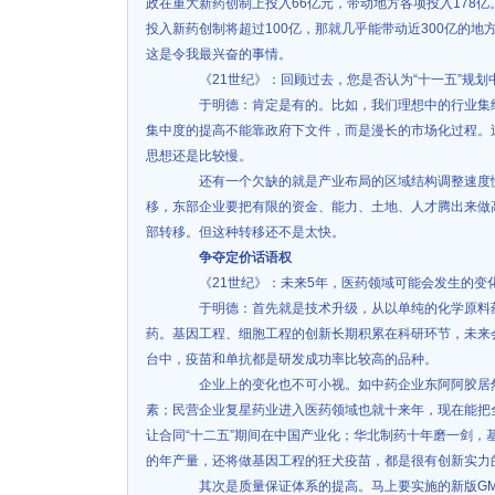
政在重大新药创制上投入66亿元，带动地方各项投入178
投入新药创制将超过100亿，那就几乎能带动近300亿的
这是令我最兴奋的事情。
《21世纪》：回顾过去，您是否认为“十一五”规划
于明德：肯定是有的。比如，我们理想中的行业集约
集中度的提高不能靠政府下文件，而是漫长的市场化过程。
思想还是比较慢。
还有一个欠缺的就是产业布局的区域结构调整速度慢
移，东部企业要把有限的资金、能力、土地、人才腾出来做
部转移。但这种转移还不是太快。
争夺定价话语权
《21世纪》：未来5年，医药领域可能会发生的变
于明德：首先就是技术升级，从以单纯的化学原料药
药。基因工程、细胞工程的创新长期积累在科研环节，未来
台中，疫苗和单抗都是研发成功率比较高的品种。
企业上的变化也不可小视。如中药企业东阿阿胶居然
素；民营企业复星药业进入医药领域也就十来年，现在能把
让合同“十二五”期间在中国产业化；华北制药十年磨一剑，
的年产量，还将做基因工程的狂犬疫苗，都是很有创新实力
其次是质量保证体系的提高。马上要实施的新版GMP