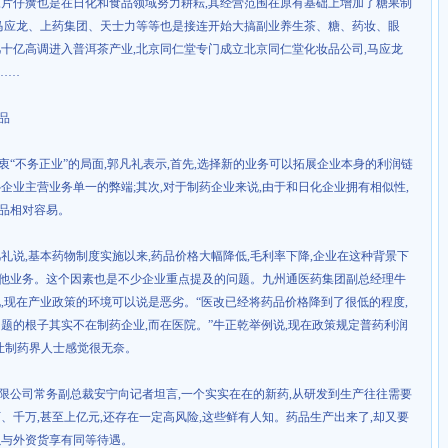
,
片仔癀也是在日化和食品领域努力耕耘
,
其经营范围在原有基础上增加了糖果制
马应龙、上药集团、天士力等等也是接连开始大搞副业养生茶、糖、药妆、眼
几十亿高调进入普洱茶产业
,
北京同仁堂专门成立北京同仁堂化妆品公司
,
马应龙
……
品
衷“不务正业”的局面
,
郭凡礼表示
,
首先
,
选择新的业务可以拓展企业本身的利润链
补企业主营业务单一的弊端
;
其次
,
对于制药企业来说
,
由于和日化企业拥有相似性
,
品相对容易。
凡礼说
,
基本药物制度实施以来
,
药品价格大幅降低
,
毛利率下降
,
企业在这种背景下
他业务。这个因素也是不少企业重点提及的问题。九州通医药集团副总经理牛
说
,
现在产业政策的环境可以说是恶劣。“医改已经将药品价格降到了很低的程度
,
问题的根子其实不在制药企业
,
而在医院。”牛正乾举例说
,
现在政策规定普药利润
让制药界人士感觉很无奈。
限公司常务副总裁安宁向记者坦言
,
一个实实在在的新药
,
从研发到生产往往需要
万、千万
,
甚至上亿元
,
还存在一定高风险
,
这些鲜有人知。药品生产出来了
,
却又要
以与外资货享有同等待遇。