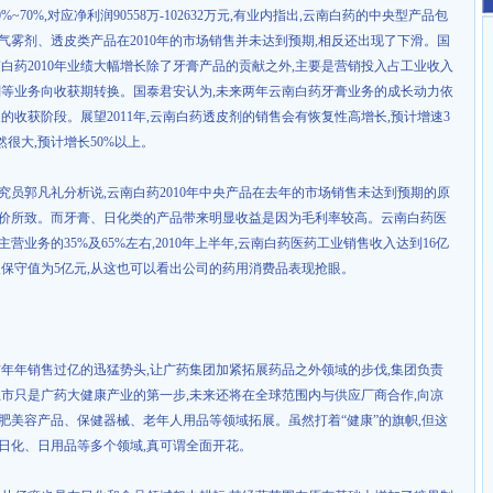
0%~70%,
对应净利润
90558
万
-102632
万元
,
有业内指出
,
云南白药的中央型产品包
气雾剂、透皮类产品在
2010
年的市场销售并未达到预期
,
相反还出现了下滑。国
南白药
2010
年业绩大幅增长除了牙膏产品的贡献之外
,
主要是营销投入占工业收入
剂等业务向收获期转换。国泰君安认为
,
未来两年云南白药牙膏业务的成长动力依
长的收获阶段。展望
2011
年
,
云南白药透皮剂的销售会有恢复性高增长
,
预计增速
3
然很大
,
预计增长
50%
以上。
究员郭凡礼分析说
,
云南白药
2010
年中央产品在去年的市场销售未达到预期的原
价所致。而牙膏、日化类的产品带来明显收益是因为毛利率较高。云南白药医
主营业务的
35%
及
65%
左右
,2010
年上半年
,
云南白药医药工业销售收入达到
16
亿
入保守值为
5
亿元
,
从这也可以看出公司的药用消费品表现抢眼。
吉年年销售过亿的迅猛势头
,
让广药集团加紧拓展药品之外领域的步伐
,
集团负责
上市只是广药大健康产业的第一步
,
未来还将在全球范围内与供应厂商合作
,
向凉
肥美容产品、保健器械、老年人用品等领域拓展。虽然打着“健康”的旗帜
,
但这
日化、日用品等多个领域
,
真可谓全面开花。