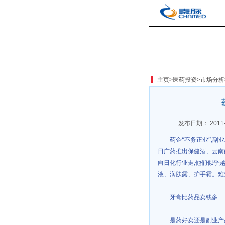
主页
>
医药投资
>
市场分析
发布日期： 2011-
药企“不务正业”
,
副业
日广药推出保健酒、云南
向日化行业走
,
他们似乎
液、润肤露、护手霜。难
牙膏比药品卖钱多
是药好卖还是副业产