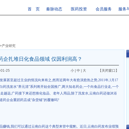
首 页
秦脉动态
医药投资
会员服务
服务
>
产业研究
药企扎堆日化食品领域 仅因利润高？
01-25
小
|
中
|
大
【关闭窗口】
发展甚至超过主业的情况向来有之
,
然而近两年大有愈演愈热之势
,2011
年
,1
月
17
白药洗发水“养元清”系列将开始全国推广
,
两大知名药企
,
一个向食品行业走
,
一个
越走越远
,
广药接下来还想推化妆品、老年人用品
;
除了洗发水
,
云南白药还做沐浴
道药企会重蹈药店成“杂货铺”的覆辙吗
?
品赚钱
,
我们可以通过云南白药这个典型来管中窥豹。近日
,
云南白药发布业绩预