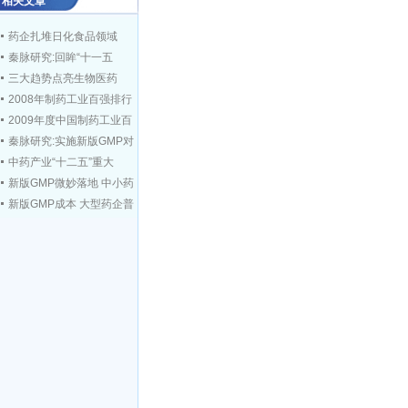
相关文章
药企扎堆日化食品领域
秦脉研究:回眸“十一五
三大趋势点亮生物医药
2008年制药工业百强排行
2009年度中国制药工业百
秦脉研究:实施新版GMP对
中药产业“十二五”重大
新版GMP微妙落地 中小药
新版GMP成本 大型药企普
新版GMP标准下月实施 逾