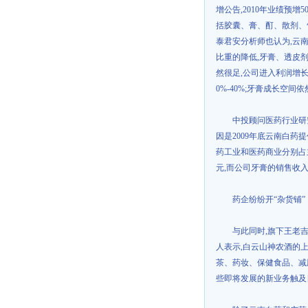
增公告
,2010
年业绩预增
5
括胶囊、膏、酊、散剂、
泰君安分析师也认为
,
云
比重的降低
,
牙膏、透皮
然很足
,
公司进入利润增
0%-40%;
牙膏成长空间依
中投顾问医药行业研
因是
2009
年底云南白药提
药工业和医药商业分别占
元
,
而公司牙膏的销售收
药企纷纷开“杂货铺”
与此同时
,
旗下王老
人表示
,
白云山神农酒的
茶、药妆、保健食品、减
些即将发展的新业务触及