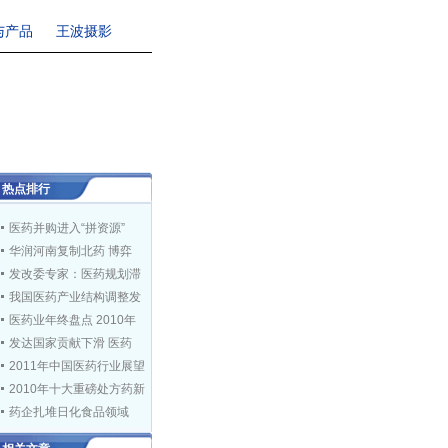
与产品
王波摄影
热点排行
医药并购进入“拼资源”
华润河南复制北药 博弈
发改委专家：医药规划滞
我国医药产业结构调整发
医药业年终盘点 2010年
发达国家贡献下滑 医药
2011年中国医药行业展望
2010年十大重磅处方药新
药企扎堆日化食品领域
投资界：仿制药仍有大机