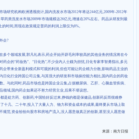
市场研究机构欧洲透视统计
,
国内洗发水市场
2012
年将达
244
亿元
,2009
年
-2012
年
中草药类洗发水市场
2009
年市场规模达
26
亿元
,
增速在
20%
左右。药品从研发到最
上的时间
,
而现在政策规定普药的利润上限仅为
8%
。
外企
?
在多个领域发展
,
郭凡礼表示
,
药企开始开辟毛利率较高的其他业务的情况将在今
药企的“药妆热”、“日化热”
,
不少业内人士颇为担忧
,
日化专家李智勇指出
,
多元
药企带来全新盈利模式和可观的利润
,
但也可能让药企精力分散
,
影响药品主业的
内日化行业跨国公司云集
,
与其强大的研发和市场操控能力相比
,
国内药企的药妆
数。与此同时
,
药品市场也是跨国企业云集
,
占据糖尿病、乙肝、心脑血管疾病、
品领域
,
国内药企如果还不努力经营主业
,
后果不堪设想。
的都是处方药、创新药
,
中国恰好反过来
,
挣钱的都是保健品
,
创新药反而很难挣
做了十几、二十年
,
投入了大量人力、物力和资金成本的成果
,
最终要从市场上取
不规范
,
资金纷纷向股市和房地产流入
,
没人愿意做真正的创新
,
甚至没人愿意做
来源：南方日报