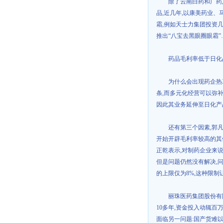
除了云南白药和广药
品
,
近几年
,
以康美药业、
霜
,
例如天士力集团投资
推出“八宝去黑眼圈眼霜”
药品毛利率低于日化
为什么会出现药企热
条
,
而多元化经营可以弥
因此其业务延伸至日化产
还有第三个因素
,
郭
开始开辟毛利率较高的其
正乾表示
,
对制药企业来
但是问题仍然没有解决
,
的上限仅为
8%,
这种限制
丽珠医药集团股份有
10
多年
,
资金投入动辄百
面临另一问题
:
国产货难