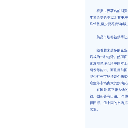
根据世界著名的消费
年复合增长率
12%.
其中
,
终销售
,
至少要花费
5
年以
药品市场将被拱手让
随着越来越多的企业
后成为一种趋势。然而面对
化发展也许会给中国本土
研发等能力。而且目前国
能否打开市场还是个未知
癌症等市场庞大的疾病药
在国外
,
真正赚大钱
钱。创新要有出路
,
一个
得回报。但中国的市场并
实业。