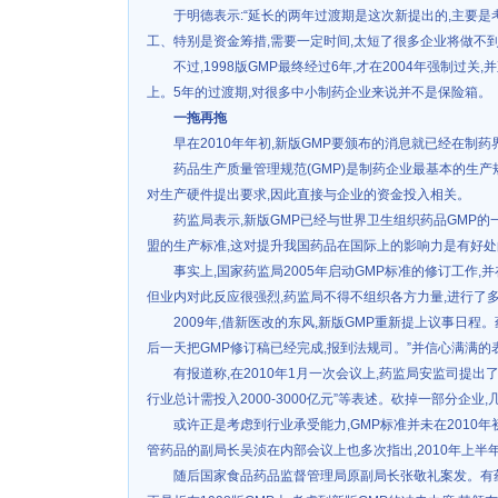
于明德表示:“延长的两年过渡期是这次新提出的,主要
工、特别是资金筹措,需要一定时间,太短了很多企业将做不到
不过,1998版GMP最终经过6年,才在2004年强制过关
上。5年的过渡期,对很多中小制药企业来说并不是保险箱。
一拖再拖
早在2010年年初,新版GMP要颁布的消息就已经在制药
药品生产质量管理规范(GMP)是制药企业最基本的生产
对生产硬件提出要求,因此直接与企业的资金投入相关。
药监局表示,新版GMP已经与世界卫生组织药品GMP的
盟的生产标准,这对提升我国药品在国际上的影响力是有好处
事实上,国家药监局2005年启动GMP标准的修订工作,并
但业内对此反应很强烈,药监局不得不组织各方力量,进行了
2009年,借新医改的东风,新版GMP重新提上议事日程。
后一天把GMP修订稿已经完成,报到法规司。”并信心满满的
有报道称,在2010年1月一次会议上,药监局安监司提出了
行业总计需投入2000-3000亿元”等表述。砍掉一部分企业
或许正是考虑到行业承受能力,GMP标准并未在2010年
管药品的副局长吴浈在内部会议上也多次指出,2010年上半
随后国家食品药品监督管理局原副局长张敬礼案发。有