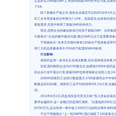
正是折在1998版GMP上,考虑到新版GMP的冲击力度,其
了5年。
除了新建生产线之外,现有企业最迟可以到2016年3月
药工业
专用设备折旧年限为7-14年。也就是说,会有相当部
更新需求,无形中削弱了新版GMP的杀伤力。
而且,优势企业的建设标准已经高于新版GMP。石药集团
方面表示:“企业的硬件都没问题,通过GMP认证只是需要准备
于明德表示:“未来五年国内将有100条生产线准备进军FD
球三大药品质量体系中,FDA高于欧盟和WHO标准。
行业影响
虽然药监局一直讳言企业淘汰数量,但从现有情况来看,5
目前,国内制药企业为4700家左右,如果按2009年底药监
药企从行业中退出计算,新版GMP也将使每家企业投入至少47
2009年的医药工业排行数据显示,4700多家药企中年销
数量达到3300家。按医药工业平均利润率约9.1%计算,实施
润。
2010年6月2日,药监局安监司官员又称:“投入资金应该
要求会偏高外,这一金额已经是满打满算。”以最低的300亿
到700万元,足以吃掉一家年收入5000万元的药企两年净利
不过于明德指出:“上一轮GMP时,我们抽取了100多家