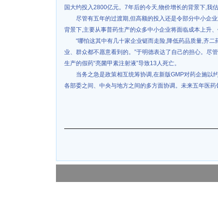
国大约投入2800亿元。7年后的今天,物价增长的背景下,我估
尽管有五年的过渡期,但高额的投入还是令部分中小企
背景下,主要从事普药生产的众多中小企业将面临成本上升
“哪怕这其中有几十家企业铤而走险,降低药品质量,齐
业、群众都不愿意看到的。”于明德表达了自己的担心。尽管齐
生产的假药“亮菌甲素注射液”导致13人死亡。
当务之急是政策相互统筹协调,在新版GMP对药企施以约
各部委之间、中央与地方之间的多方面协调。未来五年医药领