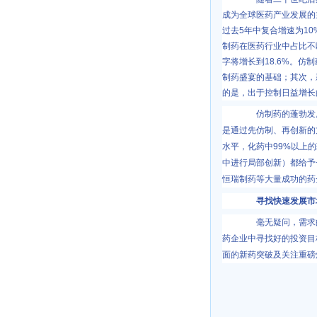
成为全球医药产业发展的
过去
5
年中复合增速为
10
制药在医药行业中占比不
字将增长到
18.6%
。仿制
制药盛宴的基础；其次，
的是，出于控制日益增长
仿制药的蓬勃发展
是通过先仿制、再创新的
水平，化药中
99%
以上的
中进行局部创新）都给予
恒瑞制药等大量成功的药
寻找快速发展市场
毫无疑问，需求的
药企业中寻找好的投资目
面的新药突破及关注重磅