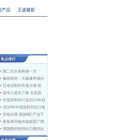
与产品
王波摄影
热点排行
第二代头孢称雄一方
秦脉医药：大输液市场分
日本仿制药市场大增 原
诺华入驻长三角 主攻原
中国原料药行业2010年趋
2010年中国原料药出口有
开拓内需 我国维C产业下
多肽类药物市场前景广阔
我国西药制剂出口额同比
国外贸易保护重重 外贸