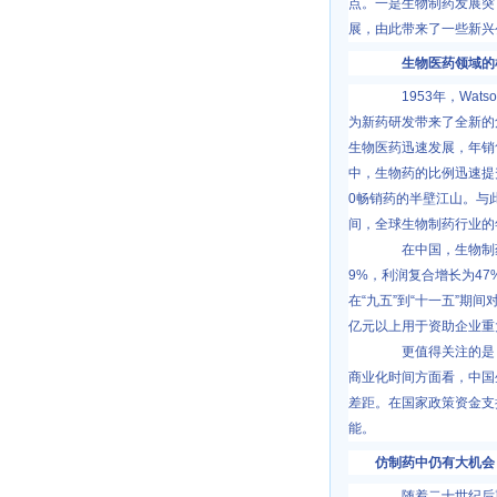
点。一是生物制药发展突
展，由此带来了一些新兴
生物医药领域的机
1953
年，
Wats
为新药研发带来了全新的
生物医药迅速发展，年销
中，生物药的比例迅速提
0
畅销药的半壁江山。与
间，全球生物制药行业的
在中国，生物制药
9%
，利润复合增长为
47
在
“
九五
”
到
“
十一五
”
期间
亿元以上用于资助企业重
更值得关注的是，
商业化时间方面看，中国
差距。在国家政策资金支
能。
仿制药中仍有大机会
随着二十世纪后期