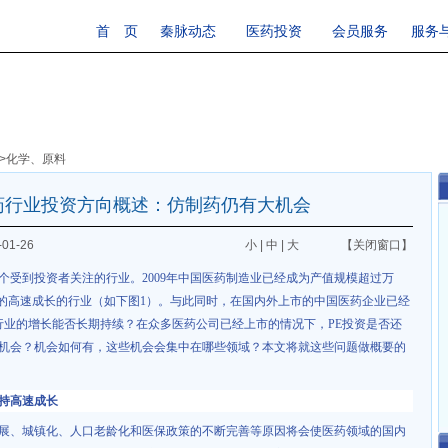
首 页
秦脉动态
医药投资
会员服务
服务
>
化学、原料
药行业投资方向概述：仿制药仍有大机会
01-26
小
|
中
|
大
【关闭窗口】
个受到投资者关注的行业。
2009
年中国医药制造业已经成为产值规模超过万
的高速成长的行业（如下图
1
）。与此同时，在国内外上市的中国医药企业已经
行业的增长能否长期持续？在众多医药公司已经上市的情况下，
PE
投资是否还
机会？机会如何有，这些机会会集中在哪些领域？本文将就这些问题做概要的
持高速成长
、城镇化、人口老龄化和医保政策的不断完善等原因将会使医药领域的国内