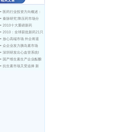
相关文章
医药行业投资方向概述：
秦脉研究:降压药市场分
2010十大重磅新药
2010：全球获批新药21只
放心高端市场 外企将退
众企业发力胰岛素市场
深圳研发出心血管系统I
国产维生素生产企业酝酿
抗生素市场又受追捧 新
日本本土原料药生产受损