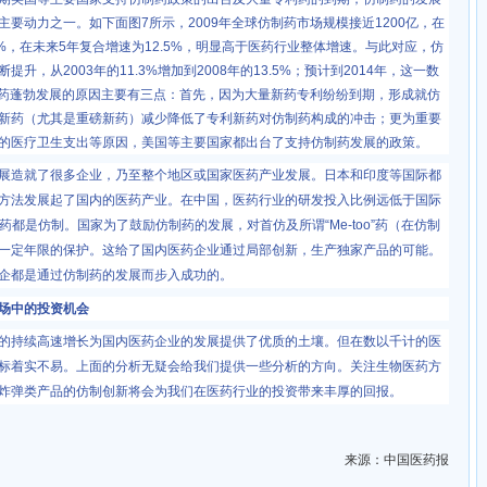
主要动力之一。如下面图
7
所示，
2009
年全球仿制药市场规模接近
1200
亿，在
%
，在未来
5
年复合增速为
12.5%
，明显高于医药行业整体增速。与此对应，仿
断提升，从
2003
年的
11.3%
增加到
2008
年的
13.5%
；预计到
2014
年，这一数
药蓬勃发展的原因主要有三点：首先，因为大量新药专利纷纷到期，形成就仿
新药（尤其是重磅新药）减少降低了专利新药对仿制药构成的冲击；更为重要
的医疗卫生支出等原因，美国等主要国家都出台了支持仿制药发展的政策。
造就了很多企业，乃至整个地区或国家医药产业发展。日本和印度等国际都
方法发展起了国内的医药产业。在中国，医药行业的研发投入比例远低于国际
药都是仿制。国家为了鼓励仿制药的发展，对首仿及所谓
“Me-too”
药（在仿制
一定年限的保护。这给了国内医药企业通过局部创新，生产独家产品的可能。
企都是通过仿制药的发展而步入成功的。
中的投资机会
持续高速增长为国内医药企业的发展提供了优质的土壤。但在数以千计的医
标着实不易。上面的分析无疑会给我们提供一些分析的方向。关注生物医药方
炸弹类产品的仿制创新将会为我们在医药行业的投资带来丰厚的回报。
来源：中国医药报