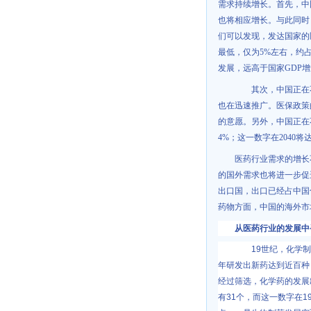
需求持续增长。首先，中
也将相应增长。与此同时
们可以发现，发达国家的
最低，仅为
5%
左右，约
发展，远高于国家
GDP
增
其次，中国正在不
也在迅速推广。医保政策
的意愿。另外，中国正在
4%
；这一数字在
2040
将
医药行业需求的增长
的国外需求也将进一步促
出口国，出口已经占中国
药物方面，中国的海外市
从医药行业的发展中
19
世纪，化学制
年研发出新药达到近百种
经过筛选，化学药的发展
有
31
个，而这一数字在
1