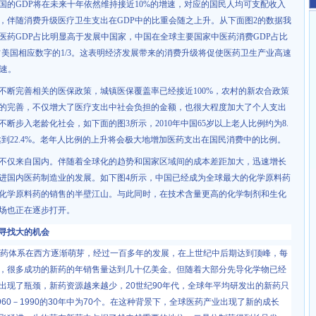
国的
GDP
将在未来十年依然维持接近
10%
的增速，对应的国民人均可支配收入
，伴随消费升级医疗卫生支出在
GDP
中的比重会随之上升。从下面图
2
的数据我
医药
GDP
占比明显高于发展中国家，中国在全球主要国家中医药消费
GDP
占比
占美国相应数字的
1/3
。这表明经济发展带来的消费升级将促使医药卫生产业高速
速。
断完善相关的医保政策，城镇医保覆盖率已经接近
100%
，农村的新农合政策
的完善，不仅增大了医疗支出中社会负担的金额，也很大程度加大了个人支出
不断步入老龄化社会，如下面的图
3
所示，
2010
年中国
65
岁以上老人比例约为
8.
达到
22.4%
。老年人比例的上升将会极大地增加医药支出在国民消费中的比例。
不仅来自国内。伴随着全球化的趋势和国家区域间的成本差距加大，迅速增长
进国内医药制造业的发展。如下图
4
所示，中国已经成为全球最大的化学原料药
化学原料药的销售的半壁江山。与此同时，在技术含量更高的化学制剂和生化
场也正在逐步打开。
寻找大的机会
药体系在西方逐渐萌芽，经过一百多年的发展，在上世纪中后期达到顶峰，每
，很多成功的新药的年销售量达到几十亿美金。但随着大部分先导化学物已经
出现了瓶颈，新药资源越来越少，
20
世纪
90
年代，全球年平均研发出的新药只
960
－
1990
的
30
年中为
70
个。在这种背景下，全球医药产业出现了新的成长