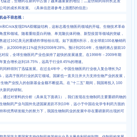
飞猛进，生物药在新药中占据了越来越重要的地位；二是仿制药得到长足发
公司的成长和发展。（具体信息请参考上面图
5
的信息）
会不容忽视：
on
和
Crick
发现
DNA
双螺旋结构，这标志着生物医药领域的开端。生物技术革命
角度和领域。随着重组蛋白药物、单克隆抗体药物、新型疫苗等领域的突破，
售超过
10
亿美元的重磅炸弹纷纷出现。如下面图
6
所示，在全球前
100
名畅销药
升，从
2000
年的
11%
提升到
2008
年
28%
。预计到
2014
年，生物药将占据前
10
此对应，全球生物医药产业也保持了超快的发展速度。在
1998
年－
2009
年期
年复合增长达到
18.75%
，远高于行业
8.45%
的增速。
同样得到了迅猛发展。在过去
4
年中，中国生物医药行业收入复合增长为
2
%
，远高于医药行业的其它领域。国家也一直关注并大力支持生物产业的发展，
对生物产业投入的创新基金金额不断提高。在
“
十二五
”
期间，我国将投入
100
大新药的研制。
通过对资料的分析（具体见下面表
1
），我们发现在生物制药主要重磅药物的
生物制药产业与国外先进国家差距不到
10
年，远小于中国在化学专利药方面的
持和优秀研发能力的努力下，我国生物制药业的发展中存在重磅新药出现的可
美国等主要国家支持仿制药政策的出台及大量专利药的到期，仿制药的发展