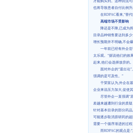
才能购买到。这种回流可
也将导致患者自付比例升
在
RDPAC
看来
,
“替
高端市场不受影响
降还是不降
,
已成为
目录品种销售要达到多少
增长预期并不明确
,
不会爆
一年前已经有外企尝
太乐观。“据说他们的效
起来
,
他们会选择放弃的。
面对外企的“退出论”
,
强调的是可及性。”
干荣富认为
,
外企在
企业来说压力加大
,
促使
尽管外企一直强调“
差越来越遭到行业的质疑
针对基本目录的部分药品
可能逐步取消原研药的超
需要一个循序渐进的过程
而
RDPAC
的观点是
: