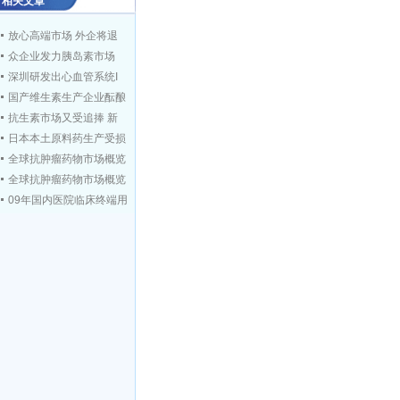
相关文章
放心高端市场 外企将退
众企业发力胰岛素市场
深圳研发出心血管系统I
国产维生素生产企业酝酿
抗生素市场又受追捧 新
日本本土原料药生产受损
全球抗肿瘤药物市场概览
全球抗肿瘤药物市场概览
09年国内医院临床终端用
维生素市场风云突变 涨