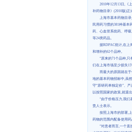
2010
年
12
月
13
日
,
《
补药物目录》
(2010
版
)
正
上海市基本药物目录
民用药习惯的
381
种基本
药、心血管系统药、呼吸
等
24
类药品。
据
RDPAC
统计
,
在上
和增补的
62
个品种。
“原来的
71
个品种
,
只
们在上海市场至少损失
1
而最大的原因就在于
地的基本药物招标中
,
虽
守“原研药单独定价”、
以按照国家的政策
,
就退出
“由于价格压力
,
我们
责人士表示。
按照上海市的部署
,
药物的范围内配备使用药
“对患者而言
,
一个直