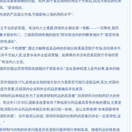
能会加重看病难的问题。此外
,
由于基层报销比例高于大医院
,
回流大医院的结果
高。”娄渝指出。
代性差的产品退出市场
,
可能影响上海的用药水平”。
挥之不去的必答题。有业内人士透露
,
跨国外企都在算一笔帐——一旦降价
,
基药
量才能弥补二、三级医院销售额的损失
?
而目前业内的判断更倾向于“基层市场
炸性成长”。
试“第一个吃螃蟹”
,
通过大幅降低某品种的价格以角逐基层医疗市场
,
但结果并不
果并不尽如人意
,
这更令各外企提高警惕。如果降价并没有把基层医疗市场培育
”有业内人士说。
国药控股运营管理部高级顾问干荣富表示
:
“这在某种程度上是件好事
,
基本药物
基层市场损失
15%,
必然会在别的地方加大力度甚至可能引进新品种
,
其次
,
对国内
其提升质量
,
目前国内企业和外企药品质量确实存在差异。
原研制药品单独定价为了反映原研制药品的高质量”
,
但原研药与仿制药巨大的价
。而去年
11
月
30
日
,
国家发改委发布了降低部分药品最高零售价格的通知
,
主要是
,
取消部分外企药品的单独定价权
,
执行统一价格。这让业界推测“未来国家将有
国民待遇”。但不能否认的是
,
“原研药和国内仿制药的质量仍存在一定差异性
,
这
。”
“原研制与仿制的价差问题是历史遗留问题和现行体制造成。随着药品价格形成