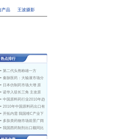
与产品
王波摄影
热点排行
第二代头孢称雄一方
秦脉医药：大输液市场分
日本仿制药市场大增 原
诺华入驻长三角 主攻原
中国原料药行业2010年趋
2010年中国原料药出口有
开拓内需 我国维C产业下
多肽类药物市场前景广阔
我国西药制剂出口额同比
国外贸易保护重重 外贸