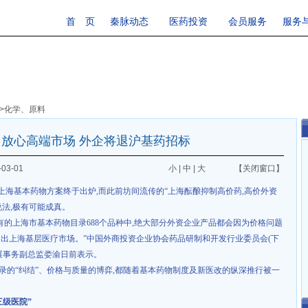
首 页
秦脉动态
医药投资
会员服务
服务
>
化学、原料
放心高端市场 外企将退沪基药招标
03-01
小
|
中
|
大
【关闭窗口】
的上海基本药物方案终于出炉
,
而此前坊间流传的“上海酝酿抑制高价药
,
高价外资
说法
,
极有可能成真。
有的上海市基本药物目录
688
个品种中
,
绝大部分外资企业产品都会因为价格问题
退出上海基层医疗市场。”中国外商投资企业协会药品研制和开发行业委员会
(
下
展事务副总监娄渝日前表示。
录的“纠结”、价格与质量的博弈
,
都随着基本药物制度及新医改的纵深推行被一
三级医院”