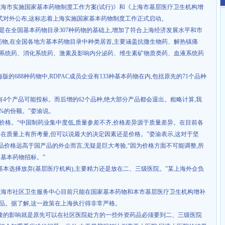
上海市实施国家基本药物制度工作方案
(
试行
)
》和《上海市基层医疗卫生机构增
式对外公布
,
这标志着上海实施国家基本药物制度工作正式启动。
是在全国基本药物目录
307
种药物的基础上
,
增加了符合上海经济发展水平和市
药物
,
在全国各地方基本药物目录中种类居首
,
主要涵盖抗微生物药、解热镇痛
系统药、消化系统药、激素及影响内分泌药、维生素矿物质类药、血液系统药
海版的
688
种药物中
,RDPAC
成员企业有
133
种基本药物在内
,
包括原先的
71
个品种
有
4
个产品可能投标。而后增的
62
个品种
,
绝大部分产品都会退出。粗略计算
,
我
5%
的份额。”娄渝说。
价格。“中国制药业集中度低
,
质量参差不齐
,
价格差异源于质量差异。在目前各
然在质量上有所考量
,
但可以说最大的决定因素还是价格。”娄渝表示
,
这对于坚
产品价格远高于国产品的外企而言
,
无疑是巨大考验
,
“因为价格方面不可能调整
,
所
基本药物招标。”
基本选择放弃
(
基层医疗机构
),
主要精力还是放在二、三级医院。”某上海外企负
上海市社区卫生服务中心目前只能在国家基本药物和本市基层医疗卫生机构增补
品。据了解
,
这一政策在上海执行得非常严格。
接的影响就是原先可以在社区医院处方的一些外资药品必须要到二、三级医院