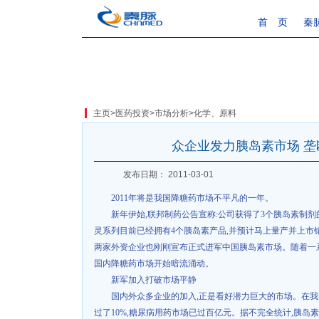
首 页
秦
主页
>
医药投资
>
市场分析
>
化学、原料
众企业发力胰岛素市场 
发布日期： 2011-03-01
2011
年将是我国降糖药市场不平凡的一年。
新年伊始
,
联邦制药公告宣称
:
公司获得了
3
个胰岛素制剂
灵系列目前已经拥有
4
个胰岛素产品
,
并预计马上量产并上市
两家外资企业也刚刚宣布正式进军中国胰岛素市场。随着一
国内降糖药市场开始暗流涌动。
新军加入打破市场平静
国内外众多企业的加入
,
正是看好潜力巨大的市场。在我
过了
10%,
糖尿病用药市场已过百亿元。据不完全统计
,
胰岛素