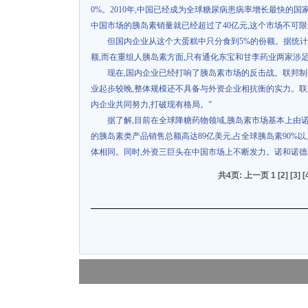
0%
。
2010
年
,
中国已经成为全球糖尿病患病率增长最快的国
中国市场的胰岛素销量就已经超过了
40
亿元
,
这个市场不可限
但国内企业从这个大蛋糕中只分食到
5%
的份额。据统计
额
,
而在重组人胰岛素方面
,
只有通化东宝和甘李药业两家涉
现在
,
国内企业已经打响了胰岛素市场的反击战。联邦制
业起步较晚
,
整体规模还不具备与外资企业相抗衡的实力。联
内企业共同努力
,
打破现有格局。”
据了解
,
目前在全球降糖药物领域
,
胰岛素市场基本上由
的胰岛素类产品销售总额高达
89
亿美元
,
占全球胰岛素
90%
以
体相同。同时
,
外资三巨头在中国市场上不断发力。诺和诺德
共4页: 上一页 1
[2]
[3]
[