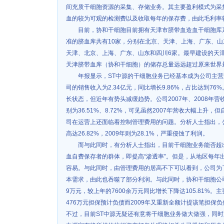
间充质干细胞资源的采集、存储业务。其主要盈利模式为采
血的较为可观的检测费以及收取每年的保存费，由此毛利率
目前，协和干细胞目前拥有天津市脐带血造血干细胞库系
准的脐血库共有10家，分别在北京、天津、上海、广东、
天津、北京、上海、广东、山东和四川6家。最早建设的天
天津脐带血库（协和干细胞）的储存总量远远超过原来世界
年报显示，ST中源的干细胞业务已经基本成为公司主营业
司的销售收入为2.34亿元，同比增长9.86%，占比达到7
长状态，但近年有势头减缓趋势。公司2007年、2008年营收
别为36.51%、8.72%，可见虽然2007年营收大幅上升
司在运营上还面临着控制管理费用的问题。分析人士指出，公司的
高达26.82%，2009年则为28.1%，严重侵蚀了利润。
而与此同时，有分析人士指出，目前干细胞业务能否超
血自费保存者的群体，即提高“渗透率”。但是，从地区每年
容易。与此同时，由管理费用的居高不下可以看到，公司为
本需求，由此也吞噬了部分利润。与此同时，协和干细胞公司
9万元，较上年的7600余万元同比增长下降达105.81%
476万元担保预计负债而2009年又重新全额计提该笔担保
不过，目前ST中源无疑还有意将干细胞业务做大做强，同时