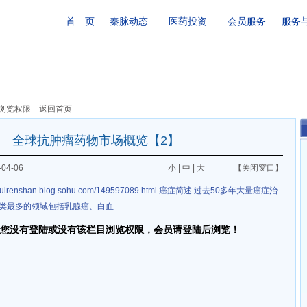
首 页
秦脉动态
医药投资
会员服务
服务
目浏览权限
返回首页
全球抗肿瘤药物市场概览【2】
04-06
小
|
中
|
大
【关闭窗口】
shuirenshan.blog.sohu.com/149597089.html 癌症简述 过去50多年大量癌症治
类最多的领域包括乳腺癌、白血
您没有登陆或没有该栏目浏览权限，会员请登陆后浏览！